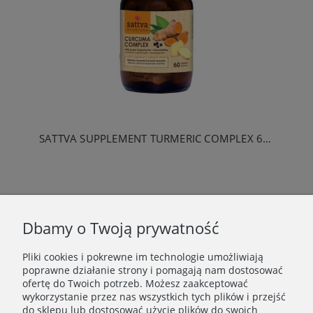
SATTVA SUPPLEMENT TURMERIC COMPLEX 60 CAPS
«
1
2
»
Dbamy o Twoją prywatność
Pliki cookies i pokrewne im technologie umożliwiają
WAŻNE INFORMACJE
poprawne działanie strony i pomagają nam dostosować
ofertę do Twoich potrzeb. Możesz zaakceptować
wykorzystanie przez nas wszystkich tych plików i przejść
POLECANE STRONY
do sklepu lub dostosować użycie plików do swoich