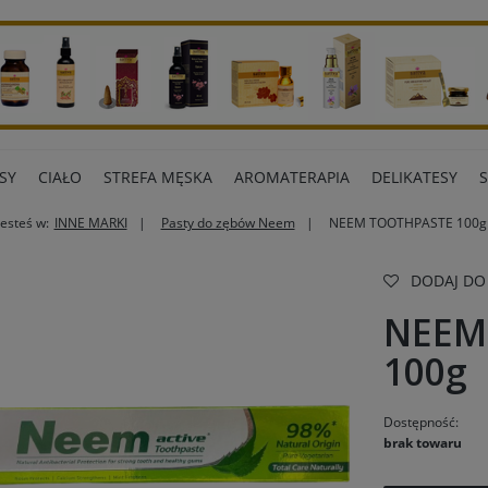
SY
CIAŁO
STREFA MĘSKA
AROMATERAPIA
DELIKATESY
Jesteś w:
INNE MARKI
Pasty do zębów Neem
NEEM TOOTHPASTE 100g
ART BIUROWE
INNE MARKI
DODAJ DO
NEEM
100g
Dostępność:
brak towaru