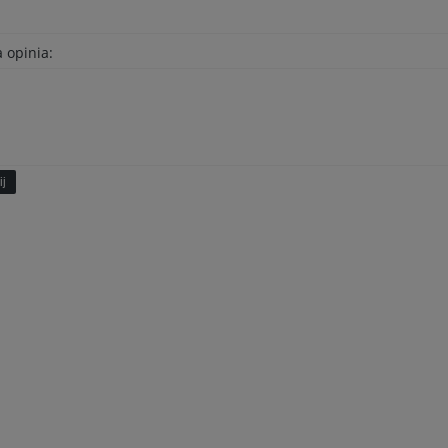
 opinia:
ij