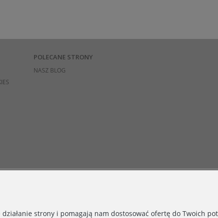
POLECANE STRONY
NASZ BLOG
IES
e działanie strony i pomagają nam dostosować ofertę do Twoich p