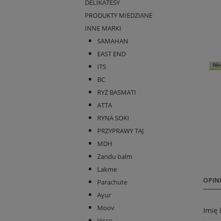
DELIKATESY
PRODUKTY MIEDZIANE
INNE MARKI
SAMAHAN
EAST END
ITS
BC
RYŻ BASMATI
ATTA
RYNA SOKI
PRZYPRAWY TAJ
MDH
Zandu balm
Lakme
OPINI
Parachute
Ayur
Moov
Imię
Vicco