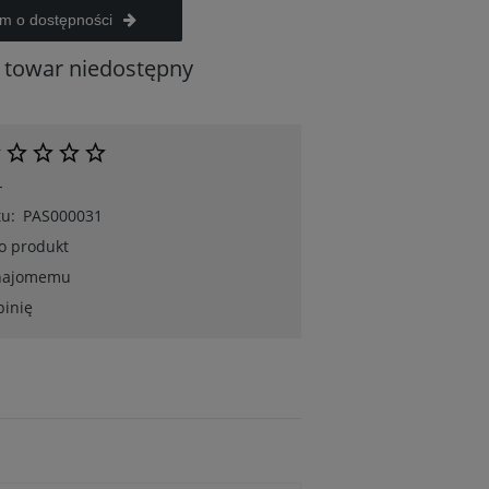
m o dostępności
towar niedostępny
-
u:
PAS000031
 o produkt
znajomemu
pinię