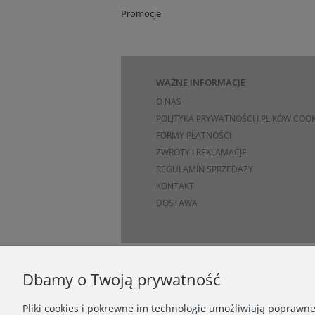
Promocje
WAŻNE INFORMACJE
O NAS
POLITYKA PRYWATNOŚCI I PLIKÓW COOK
FORMY PŁATNOŚCI
ZWROTY I REKLAMACJE
REGULAMIN SPRZEDAŻY
KONTAKT
DOSTAWA
Dbamy o Twoją prywatność
Pliki cookies i pokrewne im technologie umożliwiają poprawn