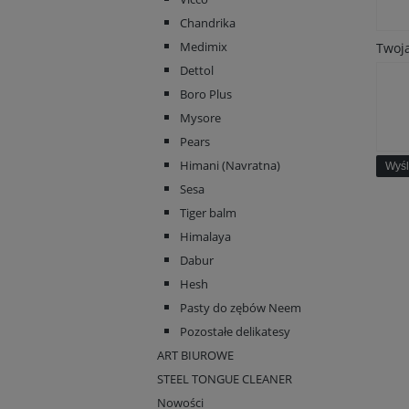
Chandrika
Medimix
Twoja
Dettol
Boro Plus
Mysore
Pears
Himani (Navratna)
Wyśl
Sesa
Tiger balm
Himalaya
Dabur
Hesh
Pasty do zębów Neem
Pozostałe delikatesy
ART BIUROWE
STEEL TONGUE CLEANER
Nowości