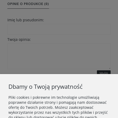
OPINIE O PRODUKCIE (0)
Imię lub pseudonim:
Twoja opinia:
Wyślij
Dbamy o Twoją prywatność
Pliki cookies i pokrewne im technologie umożliwiają
WAŻNE INFORMACJE
poprawne działanie strony i pomagają nam dostosować
ofertę do Twoich potrzeb. Możesz zaakceptować
wykorzystanie przez nas wszystkich tych plików i przejść
POLECANE STRONY
do sklepu lub dostosować użycie plików do swoich