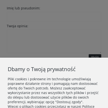
Imię lub pseudonim:
Twoja opinia:
Wyślij
Dbamy o Twoją prywatność
Pliki cookies i pokrewne im technologie umożliwiają
WAŻNE INFORMACJE
poprawne działanie strony i pomagają nam dostosować
ofertę do Twoich potrzeb. Możesz zaakceptować
wykorzystanie przez nas wszystkich tych plików i przejść
POLECANE STRONY
do sklepu lub dostosować użycie plików do swoich
preferencji, wybierając opcję "Dostosuj zgody".
Więcej o plikach cookies przeczytasz w naszej Polityce