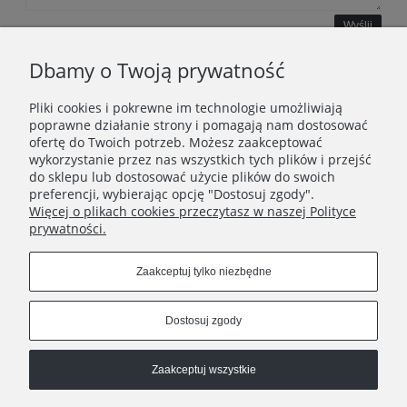
Wyślij
Dbamy o Twoją prywatność
Pliki cookies i pokrewne im technologie umożliwiają
WAŻNE INFORMACJE
poprawne działanie strony i pomagają nam dostosować
ofertę do Twoich potrzeb. Możesz zaakceptować
wykorzystanie przez nas wszystkich tych plików i przejść
POLECANE STRONY
do sklepu lub dostosować użycie plików do swoich
preferencji, wybierając opcję "Dostosuj zgody".
Więcej o plikach cookies przeczytasz w naszej Polityce
prywatności.
Zaakceptuj tylko niezbędne
Dostosuj zgody
Zaakceptuj wszystkie