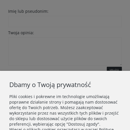
Imię lub pseudonim:
Twoja opinia:
Wyślij
Dbamy o Twoją prywatność
Pliki cookies i pokrewne im technologie umożliwiają
WAŻNE INFORMACJE
poprawne działanie strony i pomagają nam dostosować
ofertę do Twoich potrzeb. Możesz zaakceptować
wykorzystanie przez nas wszystkich tych plików i przejść
POLECANE STRONY
do sklepu lub dostosować użycie plików do swoich
preferencji, wybierając opcję "Dostosuj zgody".
Więcej o plikach cookies przeczytasz w naszej Polityce