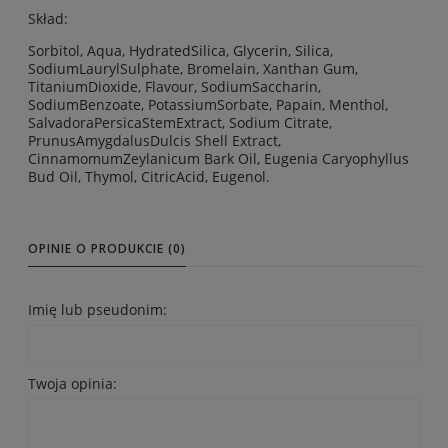
Skład:
Sorbitol, Aqua, HydratedSilica, Glycerin, Silica,
SodiumLaurylSulphate, Bromelain, Xanthan Gum,
TitaniumDioxide, Flavour, SodiumSaccharin,
SodiumBenzoate, PotassiumSorbate, Papain, Menthol,
SalvadoraPersicaStemExtract, Sodium Citrate,
PrunusAmygdalusDulcis Shell Extract,
CinnamomumZeylanicum Bark Oil, Eugenia Caryophyllus
Bud Oil, Thymol, CitricAcid, Eugenol.
OPINIE O PRODUKCIE (0)
Imię lub pseudonim:
Twoja opinia: