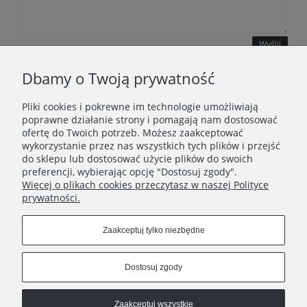
Wyślij
Dbamy o Twoją prywatność
Pliki cookies i pokrewne im technologie umożliwiają
WAŻNE INFORMACJE
poprawne działanie strony i pomagają nam dostosować
ofertę do Twoich potrzeb. Możesz zaakceptować
wykorzystanie przez nas wszystkich tych plików i przejść
POLECANE STRONY
do sklepu lub dostosować użycie plików do swoich
preferencji, wybierając opcję "Dostosuj zgody".
Więcej o plikach cookies przeczytasz w naszej Polityce
prywatności.
Zaakceptuj tylko niezbędne
Dostosuj zgody
Zaakceptuj wszystkie