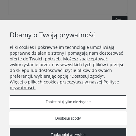
Wyślij
Dbamy o Twoją prywatność
Pliki cookies i pokrewne im technologie umożliwiają
WAŻNE INFORMACJE
poprawne działanie strony i pomagają nam dostosować
ofertę do Twoich potrzeb. Możesz zaakceptować
wykorzystanie przez nas wszystkich tych plików i przejść
POLECANE STRONY
do sklepu lub dostosować użycie plików do swoich
preferencji, wybierając opcję "Dostosuj zgody".
Więcej o plikach cookies przeczytasz w naszej Polityce
prywatności.
Zaakceptuj tylko niezbędne
Dostosuj zgody
Zaakceptuj wszystkie