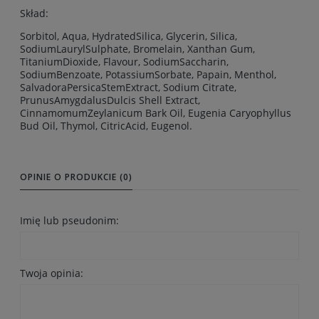
Skład:
Sorbitol, Aqua, HydratedSilica, Glycerin, Silica,
SodiumLaurylSulphate, Bromelain, Xanthan Gum,
TitaniumDioxide, Flavour, SodiumSaccharin,
SodiumBenzoate, PotassiumSorbate, Papain, Menthol,
SalvadoraPersicaStemExtract, Sodium Citrate,
PrunusAmygdalusDulcis Shell Extract,
CinnamomumZeylanicum Bark Oil, Eugenia Caryophyllus
Bud Oil, Thymol, CitricAcid, Eugenol.
OPINIE O PRODUKCIE (0)
Imię lub pseudonim:
Twoja opinia: