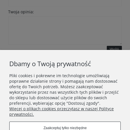
Twoja opinia:
Wyślij
Dbamy o Twoją prywatność
Pliki cookies i pokrewne im technologie umożliwiają
WAŻNE INFORMACJE
poprawne działanie strony i pomagają nam dostosować
ofertę do Twoich potrzeb. Możesz zaakceptować
wykorzystanie przez nas wszystkich tych plików i przejść
POLECANE STRONY
do sklepu lub dostosować użycie plików do swoich
preferencji, wybierając opcję "Dostosuj zgody".
Więcej o plikach cookies przeczytasz w naszej Polityce
prywatności.
Zaakceptuj tylko niezbędne