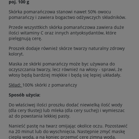
poj. 100 g
Skórka pomarańczowa stanowi nawet 50% owocu
pomarańczy i zawiera bogactwo odżywczych składników.
Przede wszysttkich skórka pomarańczowa zawiera duże
ilości witaminy C oraz innych antyoksydantów, które
pielęgnują cerę.
Proszek dodaje również skórze twarzy naturalny zdrowy
koloryt.
Maska ze skórki pomarańczy może byc używana do
oczyszczania twarzy, lecz również na włosy - sprawi, że
włosy będą bardziej miękkie i będą się lepiej układały.
Skład:
100% skórki z pomarańczy
Sposób użycia:
Do właściwej ilości proszku dodać niewielką ilość wody
(dla cery tłustej) lub mleka (dla cery suchej) i wymieszac
aż do powstania lekkiej pasty.
Nanieść pastę na twarz omijając okolice oczu. Pozostawić
na 20 minut lub do wyschnięcia. Następnie zmyć maskę
ciepłą wodą, a na koniec przemyć cerę zimną wodą.