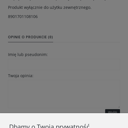
Produkt wyłącznie do użytku zewnętrznego.
8901701108106
OPINIE O PRODUKCIE (0)
Imię lub pseudonim:
Twoja opinia:
Wyślij
Dbamy o Twoją prywatność