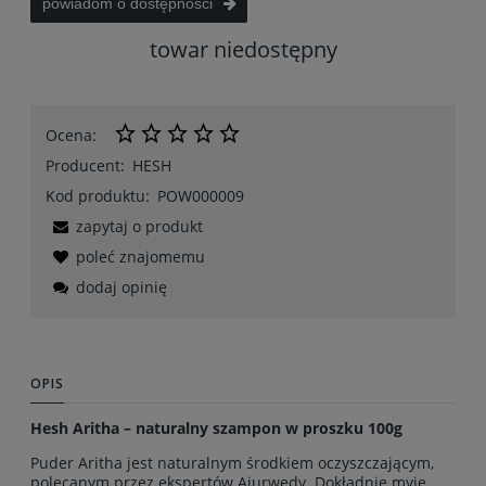
powiadom o dostępności
towar niedostępny
Ocena:
Producent:
HESH
Kod produktu:
POW000009
zapytaj o produkt
poleć znajomemu
dodaj opinię
OPIS
Hesh Aritha – naturalny szampon w proszku 100g
Puder Aritha jest naturalnym środkiem oczyszczającym,
polecanym przez ekspertów Ajurwedy. Dokładnie myje