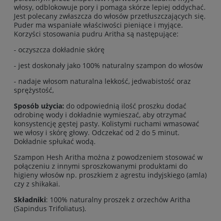
włosy, odblokowuje pory i pomaga skórze lepiej oddychać.
Jest polecany zwłaszcza do włosów przetłuszczających się.
Puder ma wspaniałe właściwości pieniące i myjące.
Korzyści stosowania pudru Aritha są następujące:
- oczyszcza dokładnie skórę
- jest doskonały jako 100% naturalny szampon do włosów
- nadaje włosom naturalna lekkość, jedwabistość oraz
sprężystość,
Sposób użycia:
do odpowiednią ilość proszku dodać
odrobinę wody i dokładnie wymieszać, aby otrzymać
konsystencję gęstej pasty. Kolistymi ruchami wmasować
we włosy i skórę głowy. Odczekać od 2 do 5 minut.
Dokładnie spłukać wodą.
Szampon Hesh Aritha można z powodzeniem stosować w
połączeniu z innymi sproszkowanymi produktami do
higieny włosów np. proszkiem z agrestu indyjskiego (amla)
czy z shikakai.
Składniki
: 100% naturalny proszek z orzechów Aritha
(Sapindus Trifoliatus).