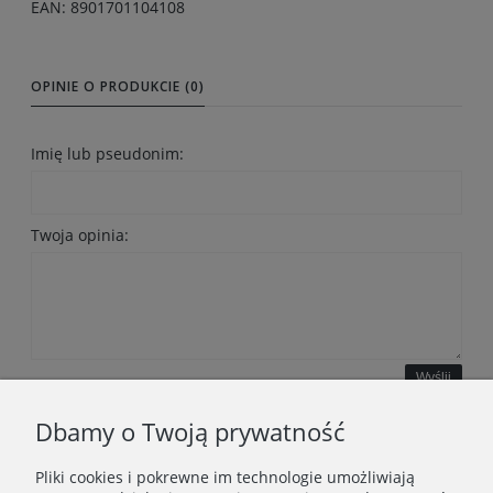
EAN: 8901701104108
OPINIE O PRODUKCIE (0)
Imię lub pseudonim:
Twoja opinia:
Wyślij
Dbamy o Twoją prywatność
Pliki cookies i pokrewne im technologie umożliwiają
WAŻNE INFORMACJE