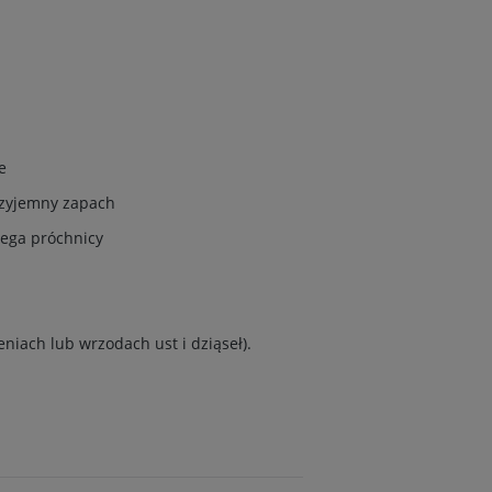
e
rzyjemny zapach
iega próchnicy
niach lub wrzodach ust i dziąseł).