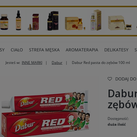
SY
CIAŁO
STREFA MĘSKA
AROMATERAPIA
DELIKATESY
Jesteś w:
INNE MARKI
Dabur
Dabur Red pasta do zębów 100 ml
ART BIUROWE
INNE MARKI
DODAJ DO
Dabur
zębów
Dostępność:
duża ilość