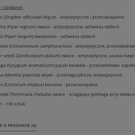
 i działanie:
i (Zingiber officinale) kłącze - antyseptyczne i przeciwzapalne
ha (Piper nigrum) owoce - antyseptyczne, odświeża oddech
li (Piper longum) kwiatostan - odświeża oddech
oora (Cinnamomum camphora) kora - antyseptyczne, przeciwbólow
r seeds (Zanthoxylum alatum) owoce - antyseptyczne, usuwa niep
ga (Syzygium aromaticum) pączki kwiatów - przeciwbólowe, zapob
a (Mentha piperita) olejek - przeciwgrzybicze, antyseptyczne
i (Cichorium intybus) korzenie - przeciwzapalne
taki (Terminalia chebula) owoce - ściągające (pomaga przy skalecze
n - 100 sztuk
E O PRODUKCIE (0)