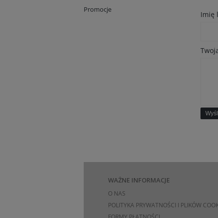
Promocje
Imię
Twoja
Wyśl
WAŻNE INFORMACJE
O NAS
POLITYKA PRYWATNOŚCI I PLIKÓW COOK
FORMY PŁATNOŚCI