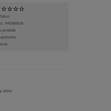
Dabur
u:
PAS000028
 o produkt
znajomemu
pinię
, która: