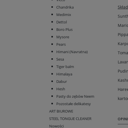
Skład
Chandrika
Medimix
Sunth
Dettol
Maric
Boro Plus
Pippa
Mysore
Karp
Pears
Himani (Navratna)
Toma
Sesa
Lavan
Tiger balm
Pudin
Himalaya
Kashn
Dabur
Hesh
Haree
Pasty do zębów Neem
karto
Pozostałe delikatesy
ART BIUROWE
STEEL TONGUE CLEANER
OPINI
Nowości