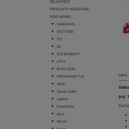
DELIKATESY
PRODUKTY MIEDZIANE
INNE MARKI
SAMAHAN
EAST END
ITS
BC
RYŻ BASMATI
ATTA
RYNA SOKI
OPIS
PRZYPRAWY TAJ
MDH
Dabu
Zandu balm
poj. 
Lakme
Pasta
Parachute
Ayur
Moov
Vicco