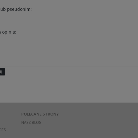
 lub pseudonim:
 opinia:
ij
POLECANE STRONY
NASZ BLOG
IES