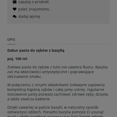
zapytaj o produkt
poleć znajomemu
dodaj opinię
OPIS
Dabur pasta do zębów z bazylią
poj. 100 ml
Ziołowa pasta do zębów z tulsi nie zawiera fluoru. Bazylia
zaś ma właściwości antyseptyczne i poprawiające
odczuwanie smaku.
W połączeniu z innymi składnikami ziołowymi zapewnia
kompletną higienę zębów i całej jamy ustnej. regularne
stosowanie pasty pozwala zachować zdrowe zęby, dziąsła,
a także zwalcza bakterie.
Dzięki zawartej w paście bazylii, w naturalny sposób
odświeżysz oddech. Ponadto bazylia pomoże Ci usunąć
osad z płytki nazębnej przywracając biel Twoim zębom.