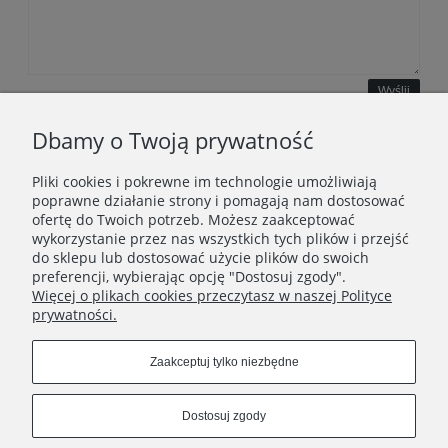
Wyślij
Dbamy o Twoją prywatność
Pliki cookies i pokrewne im technologie umożliwiają
WAŻNE INFORMACJE
poprawne działanie strony i pomagają nam dostosować
ofertę do Twoich potrzeb. Możesz zaakceptować
wykorzystanie przez nas wszystkich tych plików i przejść
POLECANE STRONY
do sklepu lub dostosować użycie plików do swoich
preferencji, wybierając opcję "Dostosuj zgody".
Więcej o plikach cookies przeczytasz w naszej Polityce
prywatności.
Zaakceptuj tylko niezbędne
Dostosuj zgody