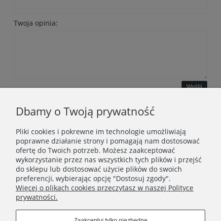
Twoja opinia:
Wyślij
Dbamy o Twoją prywatność
Pliki cookies i pokrewne im technologie umożliwiają
WAŻNE INFORMACJE
poprawne działanie strony i pomagają nam dostosować
ofertę do Twoich potrzeb. Możesz zaakceptować
wykorzystanie przez nas wszystkich tych plików i przejść
POLECANE STRONY
do sklepu lub dostosować użycie plików do swoich
preferencji, wybierając opcję "Dostosuj zgody".
Więcej o plikach cookies przeczytasz w naszej Polityce
prywatności.
Zaakceptuj tylko niezbędne