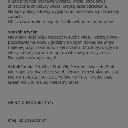
długo przynosi poprawę wyglądu włosa, odbudowę
zniszczonej struktury włosa, przyśpiesza odrastanie,
Nadaje piękny zdrowy wygląd oraz pozostawia przepiękny
zapach.
Olej z czarnuszki to bogate źródło witamin i minerałów.
Sposób użycia:
Niewielką ilość oleju wetrzeć w suche włosy i skórę głowy -
pozostawić na około 2 godziny po czym dokładnie umyć
najlepiej użyć szamponu z serii Vatika. Może być użyty na
włosy suche jako serum np. do włosów puszących się.
Do użytku zewnętrznego!
Skład:
Canola Oil, Olive Fruit Oil, Perfume, Avocado Fruit
Oil, Nigella Sativa (Black Seed) Extract, Benzyl Alcohol, D&C
red No 17 (CI 26100), D&C Yellow No 11 (CI 47000), D&C
Green No 6 (CI 61565)Polecamy także:
OPINIE O PRODUKCIE (0)
Imię lub pseudonim: