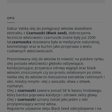
OPIS
Dabur Vatika olej do pielęgnacji włosów dodatkiem
ekstraktu z
Czarnuszk
i (Black seed),
dobroczynne,
lecznicze właściwości czarnuszki znane były już 2500
lat,
czarnuszka
stosowana była w medycynie naturalnej,
kosmetologii oraz w kuchni jako przyprawa o wielu
cudownych właściwościach.
Prezentowany olej do włosów to nowość na polskim rynku,
olej posiada właściwości głęboko odżywiające,
kondycjonujące, przywraca zdrowy wygląd oraz blask
włosom zniszczonym czy po prostu osłabionym po zimie.
Vatika olej do włosów to mieszanina extraktów roślinnych i
olei, miedzy innymi- olej z avocado, oliwa z oliwek,
rozmaryn.
Olej z
czarnuszki
zawiera ponad 58 % kwasu linolowego,
który bardzo poprawia kondycje i zdrowie skóry głowy.
Olej z
czarnuszki
uznany został jako jeden z olei
przyśpieszający wzrost włosa.
Regularne używanie oleju Black Seed zdecydowanie i na