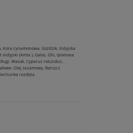
n, Kora cynamonowa, Goździk, Indyjska
 indyjski (Amla ), Galas, Ghi, Ipomoea
 Długi, Wasak, Cyperus rotundus,
ałowe, Olej sezamowy, Barszcz
Miechunka rozdęta.