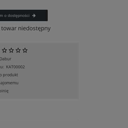
m o dostępności
towar niedostępny
Dabur
u:
KAT00002
 o produkt
znajomemu
pinię