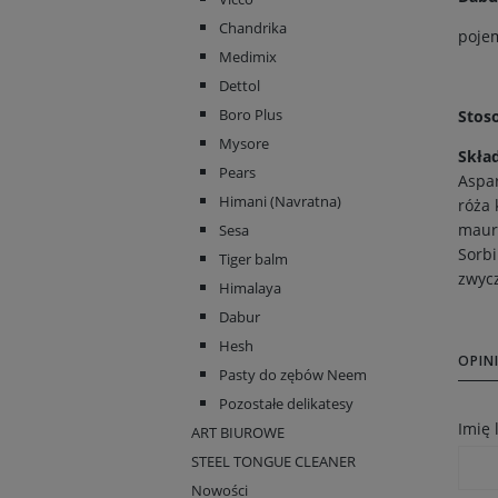
Chandrika
poje
Medimix
Dettol
Boro Plus
Stos
Mysore
Skła
Pears
Aspar
Himani (Navratna)
róża 
mauri
Sesa
Sorbi
Tiger balm
zwycz
Himalaya
Dabur
Hesh
OPINI
Pasty do zębów Neem
Pozostałe delikatesy
Imię
ART BIUROWE
STEEL TONGUE CLEANER
Nowości