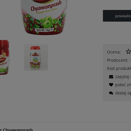
powiado
Ocena:
Producent:
Kod produkt
zapytaj
poleć 
dodaj o
r Chyawanprash