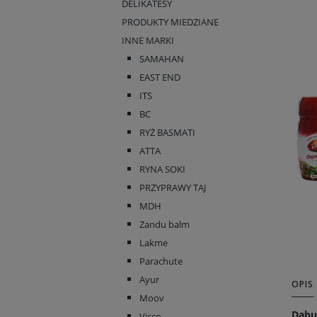
DELIKATESY
PRODUKTY MIEDZIANE
INNE MARKI
SAMAHAN
EAST END
ITS
BC
RYŻ BASMATI
ATTA
RYNA SOKI
PRZYPRAWY TAJ
MDH
Zandu balm
Lakme
Parachute
Ayur
OPIS
Moov
Dabu
Vicco