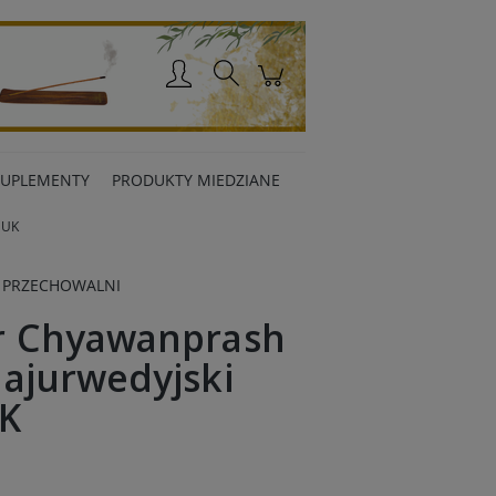
Zaloguj się
SUPLEMENTY
PRODUKTY MIEDZIANE
 UK
 PRZECHOWALNI
r Chyawanprash
ajurwedyjski
K