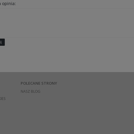
 opinia:
ij
POLECANE STRONY
NASZ BLOG
IES