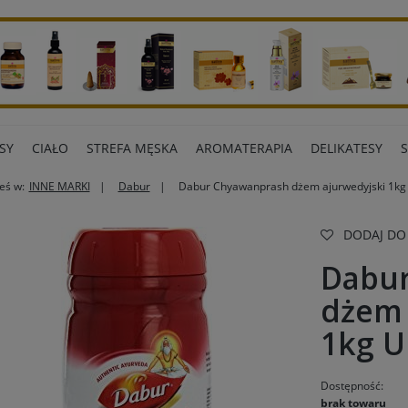
SY
CIAŁO
STREFA MĘSKA
AROMATERAPIA
DELIKATESY
eś w:
INNE MARKI
Dabur
Dabur Chyawanprash dżem ajurwedyjski 1kg
ART BIUROWE
INNE MARKI
DODAJ DO
Dabu
dżem 
1kg U
Dostępność:
brak towaru