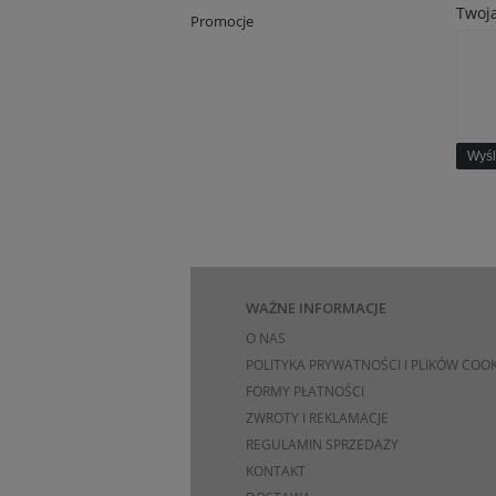
Twoja
Promocje
Wyśl
WAŻNE INFORMACJE
O NAS
POLITYKA PRYWATNOŚCI I PLIKÓW COOK
FORMY PŁATNOŚCI
ZWROTY I REKLAMACJE
REGULAMIN SPRZEDAŻY
KONTAKT