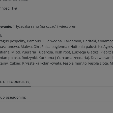
mność: 1kg
owanie:
1 łyżeczka rano (na czczo) i wieczorem
d:
agus pospolity, Bambus, Lilia wodna, Kardamon, Haritaki, Cynamo
kasztanowa, Malwa, Okrężnica bagienna ( Hottonia palustris), Agrest
tiana, Miód, Pueraria Tuberosa, Irish root, Lukrecja Gładka, Pieprz
nian potasu, Rodzynki, Kurkuma ( Curcuma zeodaria), Drzewo sand
ajny, Cukier, Kryształka kolankowata, Fasola mungo, Fasola złota, 
E O PRODUKCIE (0)
 lub pseudonim: