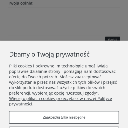
Twoja opinia:
Wyślij
Dbamy o Twoją prywatność
Pliki cookies i pokrewne im technologie umożliwiają
WAŻNE INFORMACJE
poprawne działanie strony i pomagają nam dostosować
ofertę do Twoich potrzeb. Możesz zaakceptować
wykorzystanie przez nas wszystkich tych plików i przejść
POLECANE STRONY
do sklepu lub dostosować użycie plików do swoich
preferencji, wybierając opcję "Dostosuj zgody".
Więcej o plikach cookies przeczytasz w naszej Polityce
prywatności.
Zaakceptuj tylko niezbędne