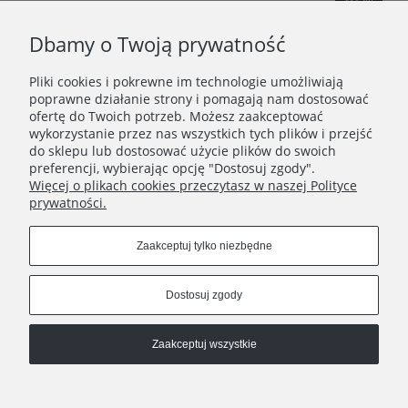
Dbamy o Twoją prywatność
Pliki cookies i pokrewne im technologie umożliwiają
WAŻNE INFORMACJE
poprawne działanie strony i pomagają nam dostosować
ofertę do Twoich potrzeb. Możesz zaakceptować
wykorzystanie przez nas wszystkich tych plików i przejść
POLECANE STRONY
do sklepu lub dostosować użycie plików do swoich
preferencji, wybierając opcję "Dostosuj zgody".
Więcej o plikach cookies przeczytasz w naszej Polityce
prywatności.
Zaakceptuj tylko niezbędne
Dostosuj zgody
Zaakceptuj wszystkie
Pokaż pełną wersję strony