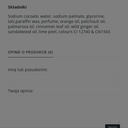
Składniki
Sodium cocoate, water, sodium palmate, glycerine,
talc,paraffin wax, perfume, orange oil, patchouli oil,
palmarosa oil, cinnamon leaf oil, wild ginger oil,
sandalwood oil, lime peel, colours CI 12740 & CI61565
OPINIE O PRODUKCIE (0)
Imię lub pseudonim:
Twoja opinia:
Wyślij