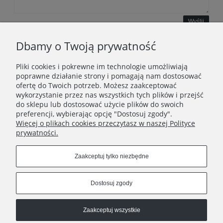
Wyślij
Dbamy o Twoją prywatność
Pliki cookies i pokrewne im technologie umożliwiają
WAŻNE INFORMACJE
poprawne działanie strony i pomagają nam dostosować
ofertę do Twoich potrzeb. Możesz zaakceptować
wykorzystanie przez nas wszystkich tych plików i przejść
POLECANE STRONY
do sklepu lub dostosować użycie plików do swoich
preferencji, wybierając opcję "Dostosuj zgody".
Więcej o plikach cookies przeczytasz w naszej Polityce
prywatności.
Zaakceptuj tylko niezbędne
Dostosuj zgody
Zaakceptuj wszystkie