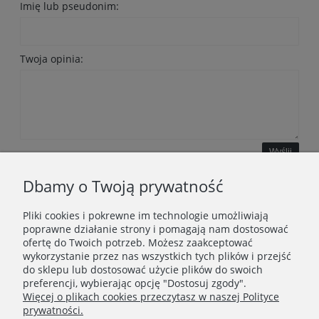
Imię lub pseudonim:
Twoja opinia:
Wyślij
Dbamy o Twoją prywatność
Pliki cookies i pokrewne im technologie umożliwiają
WAŻNE INFORMACJE
poprawne działanie strony i pomagają nam dostosować
ofertę do Twoich potrzeb. Możesz zaakceptować
wykorzystanie przez nas wszystkich tych plików i przejść
POLECANE STRONY
do sklepu lub dostosować użycie plików do swoich
preferencji, wybierając opcję "Dostosuj zgody".
Więcej o plikach cookies przeczytasz w naszej Polityce
prywatności.