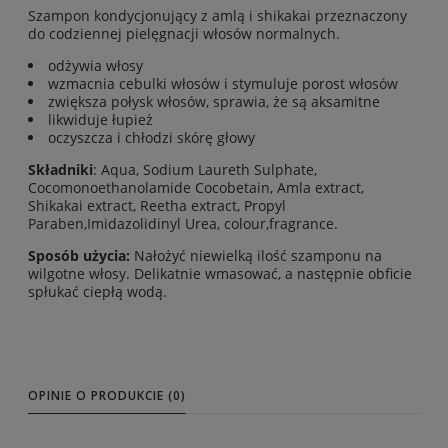
Szampon kondycjonujący z amlą i shikakai przeznaczony
do codziennej pielęgnacji włosów normalnych.
odżywia włosy
wzmacnia cebulki włosów i stymuluje porost włosów
zwiększa połysk włosów, sprawia, że są aksamitne
likwiduje łupież
oczyszcza i chłodzi skórę głowy
Składniki
: Aqua, Sodium Laureth Sulphate,
Cocomonoethanolamide Cocobetain, Amla extract,
Shikakai extract, Reetha extract, Propyl
Paraben,Imidazolidinyl Urea, colour,fragrance.
Sposób użycia:
Nałożyć niewielką ilość szamponu na
wilgotne włosy. Delikatnie wmasować, a następnie obficie
spłukać ciepłą wodą.
OPINIE O PRODUKCIE (0)