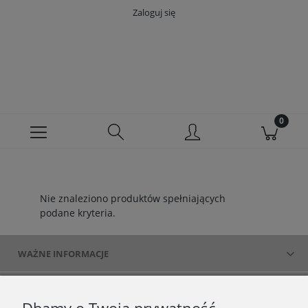
Zaloguj się
Nie znaleziono produktów spełniających
podane kryteria.
WAŻNE INFORMACJE
POLECANE STRONY