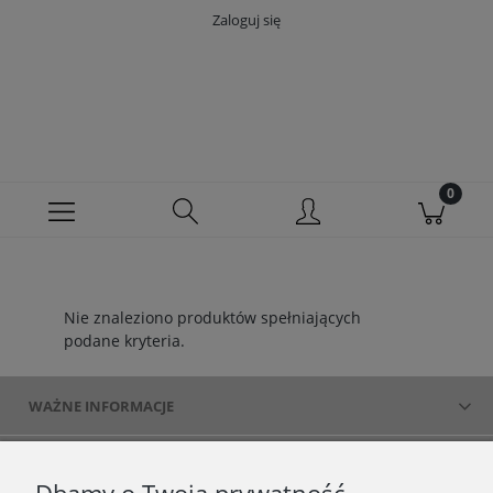
Zaloguj się
Nie znaleziono produktów spełniających
podane kryteria.
WAŻNE INFORMACJE
POLECANE STRONY