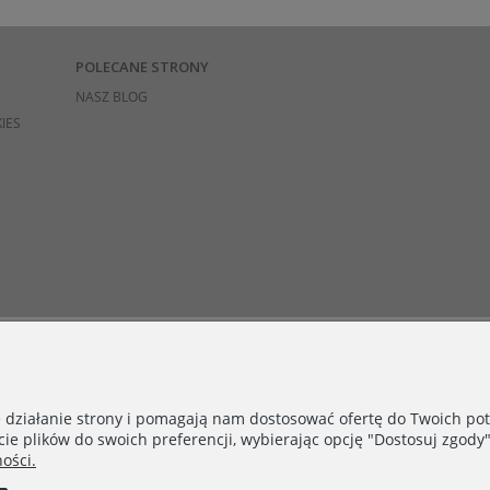
POLECANE STRONY
NASZ BLOG
IES
e działanie strony i pomagają nam dostosować ofertę do Twoich p
cie plików do swoich preferencji, wybierając opcję "Dostosuj zgody"
ości.