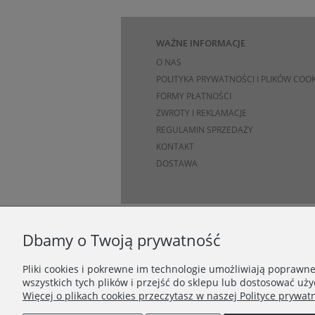
WAŻNE INFORMACJE
O NAS
POLITYKA PRYWATNOŚCI I PLIKÓW COOK
FORMY PŁATNOŚCI
ZWROTY I REKLAMACJE
REGULAMIN SPRZEDAŻY
KONTAKT
DOSTAWA
Dbamy o Twoją prywatność
Pliki cookies i pokrewne im technologie umożliwiają poprawn
wszystkich tych plików i przejść do sklepu lub dostosować uży
Więcej o plikach cookies przeczytasz w naszej Polityce prywatn