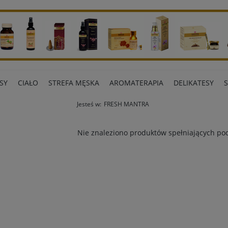
SY
CIAŁO
STREFA MĘSKA
AROMATERAPIA
DELIKATESY
Jesteś w:
FRESH MANTRA
ART BIUROWE
INNE MARKI
Nie znaleziono produktów spełniających pod